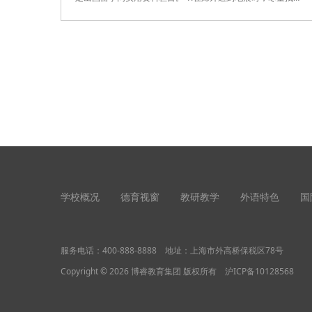
旷的地..
学校概况
德育视窗
教研教学
外语特色
国
服务电话：
400-888-8888
地址：上海市外高桥保税区78号
Copyright © 2026 博睿教育集团 版权所有
沪ICP备10128568