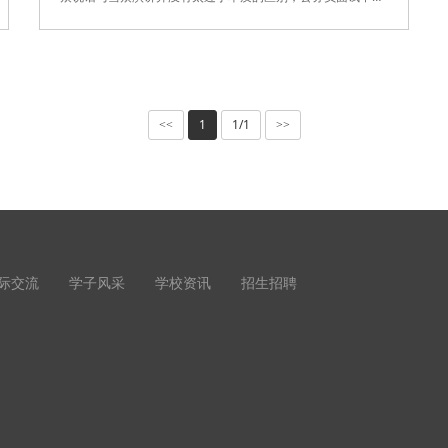
要当..
1
1/1
<<
>>
际交流
学子风采
学校资讯
招生招聘