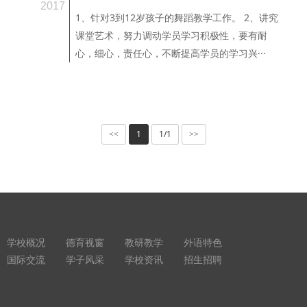
2017
1、针对3到12岁孩子的舞蹈教学工作。 2、讲究
课堂艺术，努力调动学员学习积极性，要有耐
心，细心，责任心，不断提高学员的学习兴···
1
1/1
<<
>>
学校概况
德育视窗
教研教学
外语特色
国际交流
学子风采
学校资讯
招生招聘