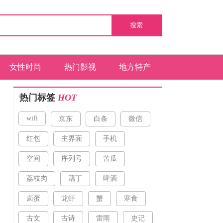
搜索
女性时尚
热门影视
地方特产
热门标签
HOT
wifi
京东
白条
微信
红包
主界面
手机
空间
序列号
苦瓜
荔枝肉
藕丁
啤酒
卤蛋
龙虾
蟹
寒食
古文
古诗
雷雨
史记