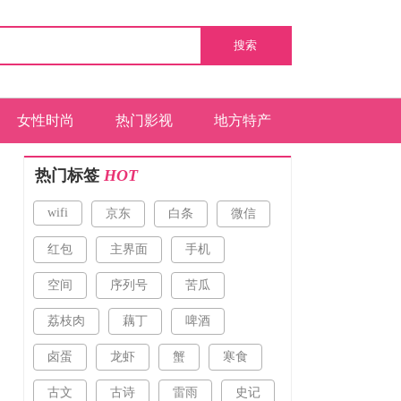
搜索
女性时尚
热门影视
地方特产
热门标签
HOT
wifi
京东
白条
微信
红包
主界面
手机
空间
序列号
苦瓜
荔枝肉
藕丁
啤酒
卤蛋
龙虾
蟹
寒食
古文
古诗
雷雨
史记