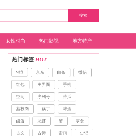
搜索
女性时尚
热门影视
地方特产
热门标签
HOT
wifi
京东
白条
微信
红包
主界面
手机
空间
序列号
苦瓜
荔枝肉
藕丁
啤酒
卤蛋
龙虾
蟹
寒食
古文
古诗
雷雨
史记