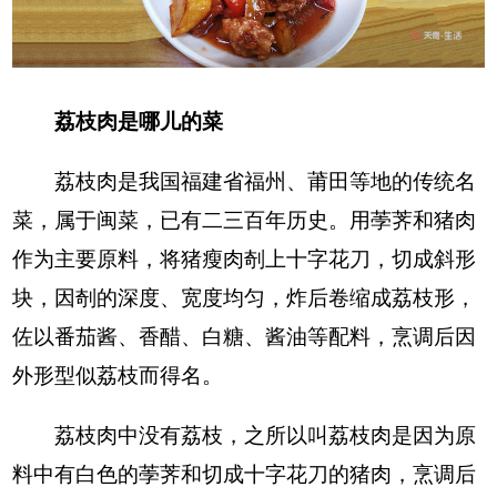
荔枝肉是哪儿的菜
荔枝肉是我国福建省福州、莆田等地的传统名
菜，属于闽菜，已有二三百年历史。用荸荠和猪肉
作为主要原料，将猪瘦肉剞上十字花刀，切成斜形
块，因剞的深度、宽度均匀，炸后卷缩成荔枝形，
佐以番茄酱、香醋、白糖、酱油等配料，烹调后因
外形型似荔枝而得名。
荔枝肉中没有荔枝，之所以叫荔枝肉是因为原
料中有白色的荸荠和切成十字花刀的猪肉，烹调后