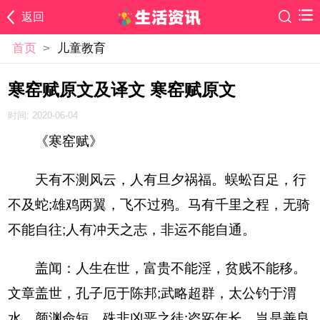
返回
首页
>
儿童教育
寒窑赋原文及译文 寒窑赋原文
时间: 2020-06-04
《寒窑赋》
天有不测风云，人有旦夕祸福。蜈蚣百足，行
不及蛇;雄鸡两翼，飞不过鸦。马有千里之程，无骑
不能自往;人有冲天之志，非运不能自通。
盖闻：人生在世，富贵不能淫，贫贱不能移。
文章盖世，孔子厄于陈邦;武略超群，太公钓于渭
水。颜渊命短，殊非凶恶之徒;盗跖年长，岂是善良