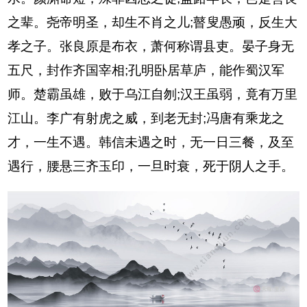
之辈。尧帝明圣，却生不肖之儿;瞽叟愚顽，反生大
孝之子。张良原是布衣，萧何称谓县吏。晏子身无
五尺，封作齐国宰相;孔明卧居草庐，能作蜀汉军
师。楚霸虽雄，败于乌江自刎;汉王虽弱，竟有万里
江山。李广有射虎之威，到老无封;冯唐有乘龙之
才，一生不遇。韩信未遇之时，无一日三餐，及至
遇行，腰悬三齐玉印，一旦时衰，死于阴人之手。