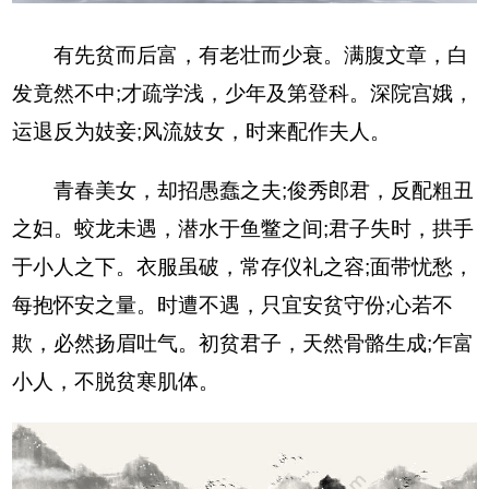
有先贫而后富，有老壮而少衰。满腹文章，白
发竟然不中;才疏学浅，少年及第登科。深院宫娥，
运退反为妓妾;风流妓女，时来配作夫人。
青春美女，却招愚蠢之夫;俊秀郎君，反配粗丑
之妇。蛟龙未遇，潜水于鱼鳖之间;君子失时，拱手
于小人之下。衣服虽破，常存仪礼之容;面带忧愁，
每抱怀安之量。时遭不遇，只宜安贫守份;心若不
欺，必然扬眉吐气。初贫君子，天然骨骼生成;乍富
小人，不脱贫寒肌体。