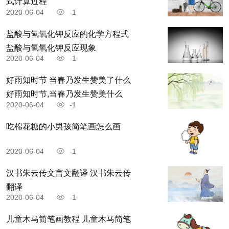
走得好。家鸡翅膀虽然很大，却不能像鸟一样飞
式计算过程
2020-06-04
-1
行。马虽然能行走千里之遥，但没有人驾驭也不能
盐酸与氢氧化钾反应的化学方程式
自己到达目的地。人有远大的理想，但缺乏机遇就
盐酸与氢氧化钾反应现象
不能实现。
2020-06-04
-1
好雨知时节 当春乃发生赞美了什么
人们常说：人生在世，富贵不能淫，贫贱不能
好雨知时节,当春乃发生赞美什么
移。孔子的文章写得超过世人却被围困于陈国。拥
2020-06-04
-1
有文韬武略的姜子牙也曾在渭水垂钓等待机会。孔
吃棉花糖的小男孩简笔画怎么画
子的学生颜回虽然早亡，但绝非凶恶的人。盗跖虽
2020-06-04
-1
然活得长，却不是善良人。尧、舜虽然英明，却生
下不肖的儿子。
汉书朱云传文言文翻译 汉书朱云传
翻译
2020-06-04
-1
舜的父亲瞽叟顽固愚蠢，反而生下舜这样的大
孝子。张良原来只是普通百姓，萧何也只是县吏。
儿童木马简笔画教程 儿童木马简笔