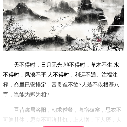
天不得时，日月无光;地不得时，草木不生;水
不得时，风浪不平;人不得时，利运不通。注福注
禄，命里已安排定，富贵谁不欲?人若不依根基八
字，岂能为卿为相?
吾昔寓居洛阳，朝求僧餐，暮宿破窑，思衣不
可遮其体，思食不可济其饥，上人憎，下人厌，人