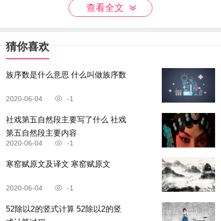
道我贱，非我不弃也。今居朝堂，官至极品，位置
查看全文
三公，身虽鞠躬于一人之下，而列职于千万人之
上，有挞百僚之杖，有斩鄙吝之剑，思衣而有罗锦
猜你喜欢
千箱，思食而有珍馐百味，出则壮士执鞭，入则佳
人捧觞，上人宠，下人拥。人道我贵，非我之能
族序数是什么意思 什么叫做族序数
也，此乃时也、运也、命也。
2020-06-04
-1
嗟呼!人生在世，富贵不可尽用，贫贱不可自
社戏第五自然段主要写了什么 社戏
第五自然段主要内容
欺，听由天地循环，周而复始焉。
2020-06-04
-1
《寒窑赋》译文
寒窑赋原文及译文 寒窑赋原文
天上有预测不到的风云变幻，人也会有早晚遇
2020-06-04
-1
到的灾祸与喜事。蜈蚣有上百只足，但却不如蛇行
52除以2的竖式计算 52除以2的竖