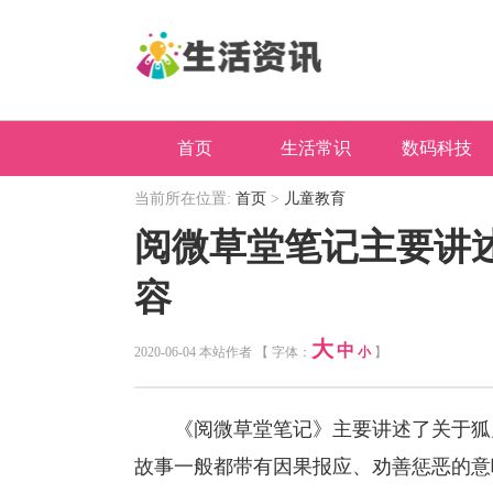
首页
生活常识
数码科技
当前所在位置:
首页
>
儿童教育
阅微草堂笔记主要讲
容
大
中
2020-06-04 本站作者 【 字体：
小
】
《阅微草堂笔记》主要讲述了关于狐鬼
故事一般都带有因果报应、劝善惩恶的意