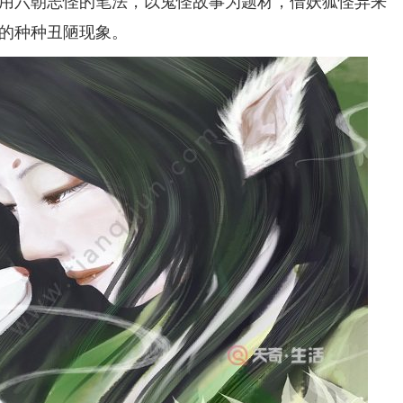
用六朝志怪的笔法，以鬼怪故事为题材，借妖狐怪异来
的种种丑陋现象。