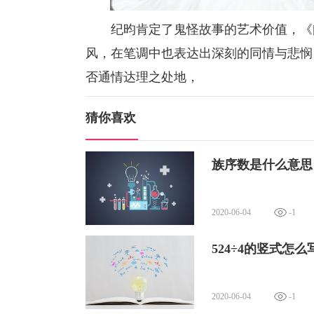
纪昀肯定了鬼怪故事的艺术价值，《阅
风，在笔调中也表达出深刻的同情与悲悯
否通情达理之处地，
猜你喜欢
族序数是什么意思
2020-06-04
-1
524÷4的竖式怎么
2020-06-04
-1