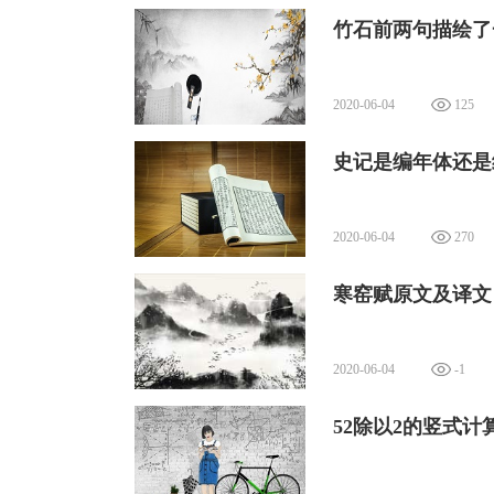
竹石前两句描绘了
2020-06-04
125
史记是编年体还是
2020-06-04
270
寒窑赋原文及译文
2020-06-04
-1
52除以2的竖式计