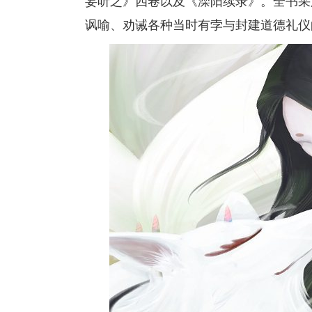
妄听之》四卷以及《滦阳续录》。全书采
讽喻、劝诫各种当时有孛与封建道德礼仪