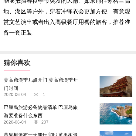
能够抵挡春秋季节突发的风雨。如果前往苏格兰高
地、湖区等户外，穿着冲锋衣会更加方便。有意观
赏文艺演出或者出入高级餐厅用餐的旅客，推荐准
备一套正装。
猜你喜欢
莫高窟淡季几点开门 莫高窟淡季开
门时间
2020-06-04
-1
巴厘岛旅游必备物品清单 巴厘岛旅
游要准备什么东西
2020-06-04
297
黄果树瀑布一天能玩完吗 黄果树瀑