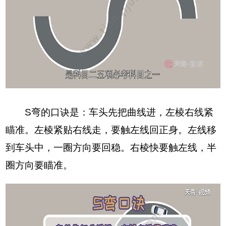
S弯的口诀是：车头先把曲线进，左棱右线紧
瞄准。左棱紧贴右线走，要触左线回正身。左线移
到车头中，一圈方向要回稳。右棱快要触左线，半
圈方向要瞄准。