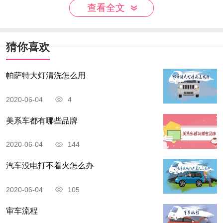
查看全文
猜你喜欢
当停止信号灯亮起时，车辆需停在线后。在路
帕萨特大灯清洗怎么用
上看到黄色网状条纹的线，一般表示禁止车辆在此
2020-06-04
4
停留。在车道较多，路面情况比较复杂的交通路
美系车都有哪些品牌
口，常常会设立左转弯待转区虚线。公交专用道标
线是专门为公交车设置的标线，一般车辆不能随便
2020-06-04
144
跨越。
汽车没电打不着火怎么办
2020-06-04
105
审车流程