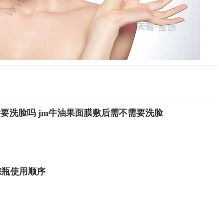
后要洗脸吗 jm牛油果面膜敷后需不需要洗脸
棕瓶使用顺序