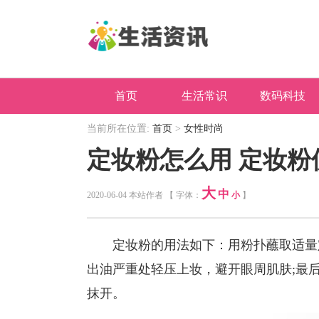
首页
生活常识
数码科技
当前所在位置:
首页
>
女性时尚
定妆粉怎么用 定妆粉
大
中
2020-06-04 本站作者 【 字体：
小
】
定妆粉的用法如下：用粉扑蘸取适量定
出油严重处轻压上妆，避开眼周肌肤;最
抹开。