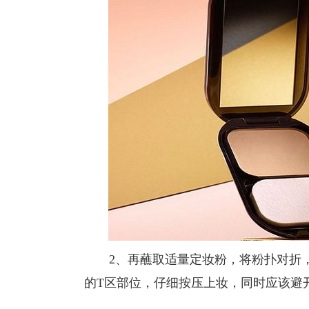
2、再蘸取适量定妆粉，将粉扑对折，
的T区部位，仔细按压上妆，同时应该避