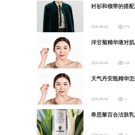
衬衫和领带的搭配
2020-06-04
279
洋甘菊精华液对肌
2020-06-04
118
天气丹安瓶精华怎
2020-06-04
-1
希思黎百合洁肤乳