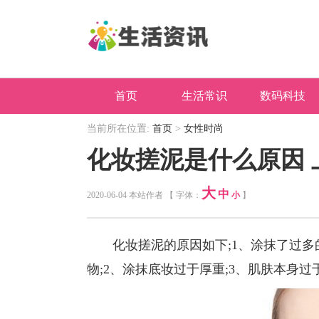
首页
生活常识
数码科技
当前所在位置:
首页
>
女性时尚
化妆搓泥是什么原因
大
中
2020-06-04 本站作者 【 字体：
小
】
化妆搓泥的原因如下;1、涂抹了过多
物;2、涂抹底妆过于厚重;3、肌肤本身过