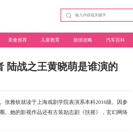
美食推荐
儿童教育
旅游攻略
汽车百科
者 陆战之王黄晓萌是谁演的
雅钦就读于上海戏剧学院表演系本科2016级。因参
圈。她的影视作品还有古装励志剧《扶摇》，玄幻网络