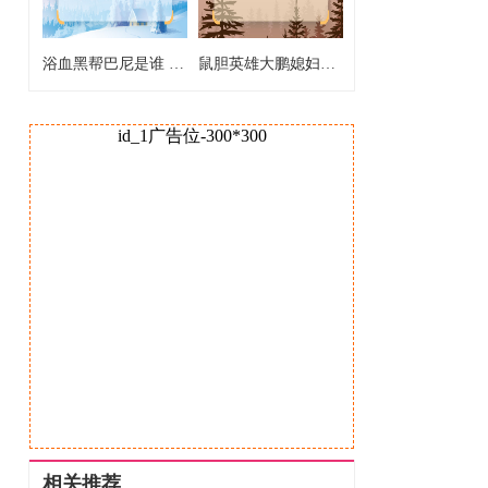
浴血黑帮巴尼是谁 浴血黑第五季剧情解析
鼠胆英雄大鹏媳妇的扮演者 鼠胆英雄枪神媳妇是谁演的
id_1广告位-300*300
相关推荐