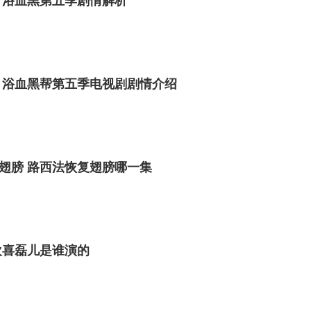
 浴血黑第五季剧情解析
 浴血黑帮第五季电视剧剧情介绍
翅膀 路西法恢复翅膀哪一集
欢喜磊儿是谁演的