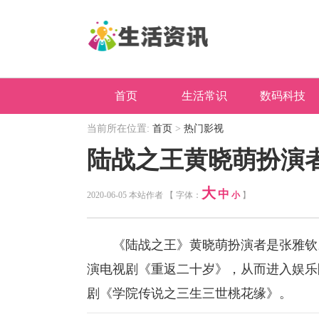
首页
生活常识
数码科技
当前所在位置:
首页
>
热门影视
陆战之王黄晓萌扮演
大
中
2020-06-05 本站作者 【 字体：
小
】
《陆战之王》黄晓萌扮演者是张雅钦。张
演电视剧《重返二十岁》，从而进入娱乐
剧《学院传说之三生三世桃花缘》。