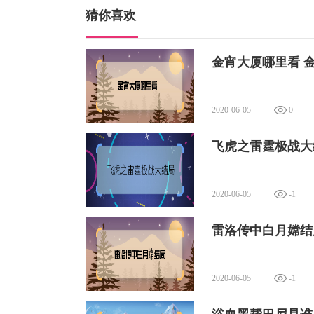
猜你喜欢
金宵大厦哪里看 
2020-06-05
0
飞虎之雷霆极战大
2020-06-05
-1
雷洛传中白月嫦结
2020-06-05
-1