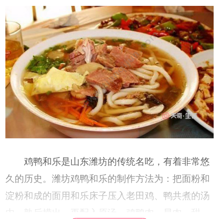
鸡鸭和乐是山东潍坊的传统名吃，有着非常悠
久的历史。潍坊鸡鸭和乐的制作方法为：把面粉和
淀粉和成的面用和乐床子压入老田鸡、鸭共煮的汤
内，熟后捞出，再配入原汤、鸡鸭肉、旱肉、甜