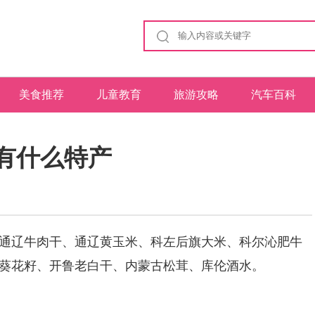
美食推荐
儿童教育
旅游攻略
汽车百科
有什么特产
辽牛肉干、通辽黄玉米、科左后旗大米、科尔沁肥牛
葵花籽、开鲁老白干、内蒙古松茸、库伦酒水。