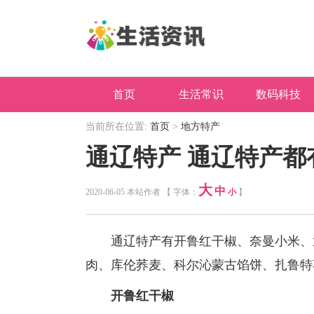
首页
生活常识
数码科技
当前所在位置:
首页
>
地方特产
通辽特产 通辽特产都
大
中
2020-06-05 本站作者 【 字体：
小
】
通辽特产有开鲁红干椒、奈曼小米、通
肉、库伦荞麦、科尔沁蒙古馅饼、扎鲁特
开鲁红干椒