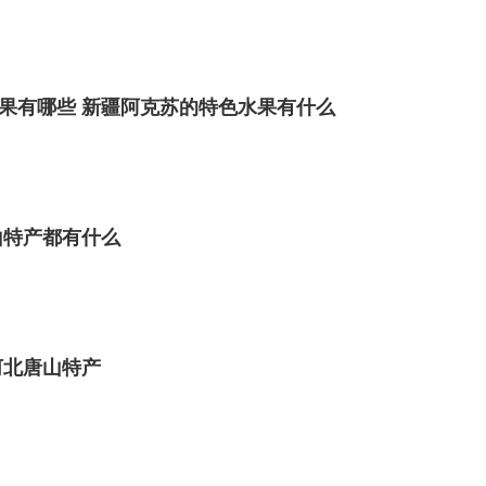
果有哪些 新疆阿克苏的特色水果有什么
山特产都有什么
鲜艳，是国内非常用的玉米优质品种。通辽市日照充
呈金黄、颗粒饱满紧实，淀粉含量高、角质率高，还含
河北唐山特产