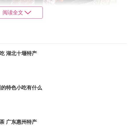
阅读全文
内蒙古特产。内蒙牛肉干因为营养丰富，而且很方便
干品质好，选用的是大草原优质无污染的新鲜牛肉，结合
吃 湖北十堰特产
色的风味佳肴。
州的特色小吃有什么
茶 广东惠州特产