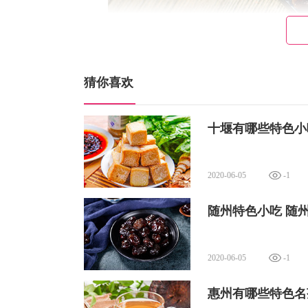
猜你喜欢
通辽牛肉干就是科尔沁风干牛肉，这是
携带，曾是蒙古铁骑的战粮。 内蒙牛肉
十堰有哪些特色小
传统手工和现代工艺做成，是一道独具特
通辽黄玉米
2020-06-05
-1
随州特色小吃 随
2020-06-05
-1
惠州有哪些特色名