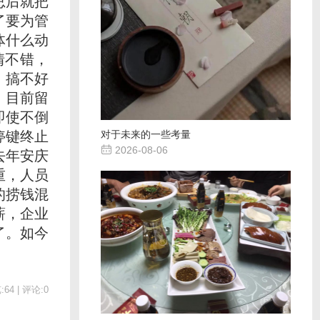
总后就把
了要为管
体什么动
情不错，
，搞不好
，目前留
即使不倒
停键终止
对于未来的一些考量

2026-08-06
去年安庆
重，人员
的捞钱混
薪，企业
了。如今
64 | 评论:0