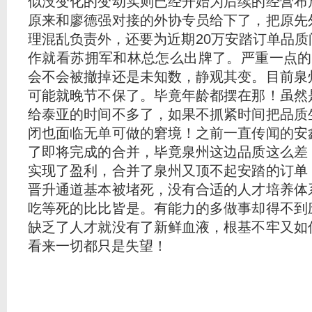
似没变化的变动实则已经开始为后续的经营布
原来和廖德强对接的外协专员给下了，把原先
理混乱负责外，还要为近期20万安踏订单品
作就看苏拥军和林总怎么出牌了。严重一点的
会不会被撤掉还是未知数，静观其变。目前泉
可能就晚节不保了。毕竟年龄都摆在那！虽然
给泰亚的时间不多了，如果不抓紧时间把品质
闭也面临无单可做的窘境！之前一直传闻的安
了即将完成的合并，毕竟泉州这边品质这么差
实现了盈利，合并了泉州又顶不起安踏的订单
晋升通道基本被堵死，没有合适的人才培养体
吃等死的比比皆是。有能力的多做事却得不到
缺乏了人才就没有了新鲜血液，根基不牢又如
看来一切都只是失望！