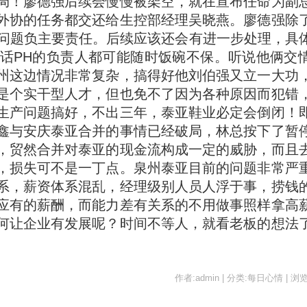
局！廖德强后续会慢慢被架空，就在宣布任命为副
外协的任务都交还给生控部经理吴晓燕。廖德强除
质问题负主要责任。后续应该还会有进一步处理，具
话PH的负责人都可能随时饭碗不保。听说他俩交
州这边情况非常复杂，搞得好他刘伯强又立一大功
是个实干型人才，但也免不了因为各种原因而犯错
生产问题搞好，不出三年，泰亚鞋业必定会倒闭！
鑫与安庆泰亚合并的事情已经破局，林总按下了暂
，贸然合并对泰亚的现金流构成一定的威胁，而且
，损失可不是一丁点。泉州泰亚目前的问题非常严
系，薪资体系混乱，经理级别人员人浮于事，捞钱
应有的薪酬，而能力差有关系的不用做事照样拿高
何让企业有发展呢？时间不等人，就看老板的想法
作者:admin | 分类:每日心情 | 浏览: