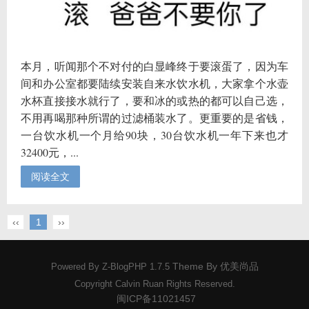
本月，听闻那个不对付的白显峰终于要滚蛋了，因为车
间和办公室都要陆续安装自来水饮水机，大家拿个水壶
水杯直接接水就行了，要和冰的或热的都可以自己选，
不用再喝那种所谓的过滤桶装水了。更重要的是省钱，
一台饮水机一个月给90块，30台饮水机一年下来也才
32400元，...
阅读全文
‹‹
1
››
Theme By
优美尚品
Powered By
Z-BlogPHP 1.7.5
Copyright Calvin Ruan Rights Reserved.
闽ICP备11021457