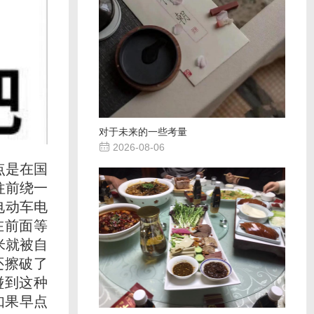
对于未来的一些考量

2026-08-06
点是在国
往前绕一
电动车电
在前面等
米就被自
还擦破了
碰到这种
如果早点