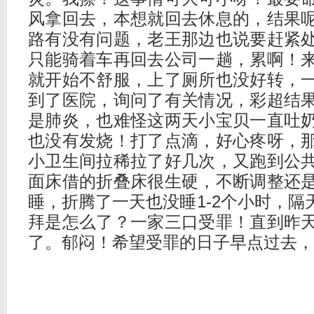
风拿回去，本想就回去休息的，结果
路有没有问题，老王那边也说要赶紧
只能骑着车再回去公司一趟，累啊！
就开始不舒服，上了厕所也没好转，
到了医院，询问了有关情况，彩超结
是肺炎，也难怪这两天小宝贝一直吐
也没有发烧！打了点滴，好心疼呀，
小卫生间拉稀拉了好几次，又跑到公
面床借的折叠床很生硬，不断调整还
睡，折腾了一天也没睡1-2个小时，
拜是怎么了？一家三口受罪！直到昨
了。郁闷！希望受罪的日子早点过去，