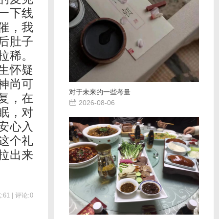
一下线
催，我
后肚子
拉稀。
生怀疑
神尚可
对于未来的一些考量
复，在

2026-08-06
眠，对
安心入
这个礼
拉出来
61 | 评论:0