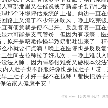
呢人事部那里又在催说换了新桌子要帮忙看
处理那个环境评估系统的上报。两边一直在
来回路上又流了不少汗还吹风，晚上吃完饭
一直有便意就是便不出来。反反复复一直在
果显示可能是支气管炎，但因为有咳痰，医
奶，原来是咳嗽作怪导致奶都吐出来了。精
那么小就要打点滴！晚上在医院也是反反复
共卫生间去拉稀拉了好几次，一晚上难以入
是没法入睡，因为睡姿很难受又硬根本没法
隔天内人肚子也不舒服好像也是拉肚子！哎，
天早上肚子才好一些不在拉稀！都快把肠子
保佑家人健康平安！
作者:admin | 分类:每日心情 | 浏览: