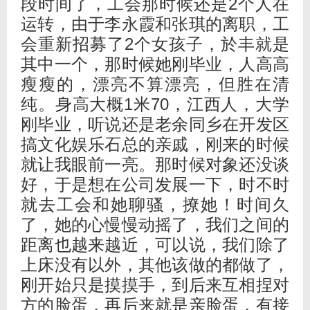
段时间了，工会那时候还是2个人在
运转，由于李永霞和张琪的离职，工
会重新招募了2个女孩子，於丰就是
其中一个，那时候她刚毕业，人高高
瘦瘦的，漂亮不算漂亮，但胜在清
纯。身高大概1米70，江西人，大学
刚毕业，听说还是老余同乡在开发区
搞文化娱乐石总的亲戚，刚来的时候
就让我眼前一亮。那时候对象还没谈
好，于是想在公司发展一下，时不时
就去工会和她聊骚，撩她！时间久
了，她的心慢慢动摇了，我们之间的
距离也越来越近，可以说，我们除了
上床没有以外，其他该做的都做了，
刚开始只是摸摸手，到后来互相捏对
方的脸蛋，再后来就是亲脸蛋，有接