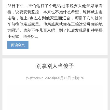
28日下午，王伯达打了个电话过来说要去他亲戚家看
看，说要安装监控，本来也不抱什么希望，纯粹就去走
走咯，晚上7点左右到他家里面汇合，闲聊了几句就骑
车前往他亲戚家里。他亲戚家就住在王伯达父母住的地
方附近。离差不多几百米吧！到了以后发现是那种平层
小别墅，说是拆...
阅读全文
别拿别人当傻子
作者:admin
2020年05月16日
浏览:70